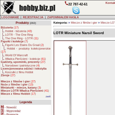
Kontak
22 787-42-61
LOGOWANIE
|
REJESTRACJA
|
ZAPOMNIAŁEM HASŁA
»
»
Produkty
Kategoria:
Miecze z filmów i gier
Miecze LOT
(282)
Biżuteria
(
17
)
Hobbit - biżuteria (
43
)
LOTR Miniature Narsil Sword
LOTR - The One Ring
The One Ring - LOTR (
11
)
Figurki i kolekcje
(
7
)
Figurki Les Etains Du Graal (
2
)
Hobbit - produkty kolekcjonerskie
(
17
)
World Of Warcraft
Władca Pierścieni - kolekcje (
61
)
Gadżety, upominki, prezenty
(
27
)
Narodowe i patriotyczne (
4
)
Licencjonowana odzież i tekstylia
Koszulki z filmu Hobbit
Zbroje
(
27
)
Miecze z filmów i gier
(
27
)
Noże z filmów i gier
(
13
)
Miniaturki - miecze, katany
(
3
)
Miecze LOTR Władca Pierścieni
(
41
)
Miecze z filmu Hobbit
(
17
)
zwiń
Legenda
-
Nowość
-
Wyprzedaż
-
Promocja