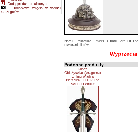
-
Dodaj produkt do ulbionych
-
Dodatkowe zdjęcia w widoku
szczegółów
Narsil - miniatura - miecz z filmu Lord Of 
otwierania listów.
Wyprzeda
Podobne produkty:
Miecz
Obieżyświata(Aragorna)
z filmu Władca
Pierścieni - LOTR The
Sword of Strider