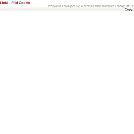
Linki
|
Pliki Cookie
Wszystkie znajdujące się w serwisie znaki towarowe i nazwy firm, z
Copyr