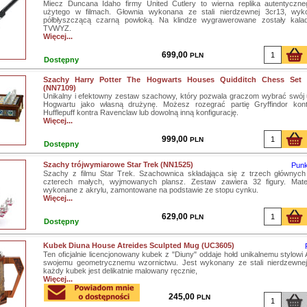
Miecz Duncana Idaho firmy United Cutlery to wierna replika autentyczne
użytego w filmach. Głownia wykonana ze stali nierdzewnej 3cr13, wyk
półbłyszczącą czarną powłoką. Na klindze wygrawerowane zostały kalada
TVWYZ.
Więcej...
699,00
PLN
Dostępny
Szachy Harry Potter The Hogwarts Houses Quidditch Chess Set
(NN7109)
Unikalny i efektowny zestaw szachowy, który pozwala graczom wybrać swój 
Hogwartu jako własną drużynę. Możesz rozegrać partię Gryffindor kontr
Hufflepuff kontra Ravenclaw lub dowolną inną konfigurację.
Więcej...
999,00
PLN
Dostępny
Szachy trójwymiarowe Star Trek (NN1525)
Punk
Szachy z filmu Star Trek. Szachownica składająca się z trzech głównych
czterech małych, wyjmowanych plansz. Zestaw zawiera 32 figury. Mater
wykonane z akrylu, zamontowane na podstawie ze stopu cynku.
Więcej...
629,00
PLN
Dostępny
Kubek Diuna House Atreides Sculpted Mug (UC3605)
Ten oficjalnie licencjonowany kubek z "Diuny" oddaje hołd unikalnemu stylowi A
swojemu geometrycznemu wzornictwu. Jest wykonany ze stali nierdzewnej
każdy kubek jest delikatnie malowany ręcznie,
Więcej...
245,00
PLN