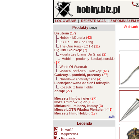
2
LOGOWANIE
|
REJESTRACJA
|
ZAPOMNIAŁEM 
W dniach 
Produkty
(282)
Biżuteria
(
17
)
Hobbit - biżuteria (
43
)
LOTR - The One Ring
The One Ring - LOTR (
11
)
Figurki i kolekcje
(
7
)
Figurki Les Etains Du Graal (
2
)
Hobbit - produkty kolekcjonerskie
(
17
)
World Of Warcraft
Władca Pierścieni - kolekcje (
61
)
Gadżety, upominki, prezenty
(
27
)
Narodowe i patriotyczne (
4
)
Licencjonowana odzież i tekstylia
Koszulki z filmu Hobbit
Zbroje
(
27
)
Miecze z filmów i gier
(
27
)
Noże z filmów i gier
(
13
)
Miniaturki - miecze, katany
(
3
)
Miecze LOTR Władca Pierścieni
(
41
)
Miecze z filmu Hobbit
(
17
)
zwiń
Legenda
-
Nowość
-
Wyprzedaż
-
Promocja