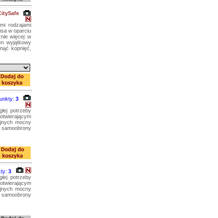
itySafe
mi rodzajami
nsa w oparciu
nie więcej: w
en wyjątkowy
knąć kopnięć,
unkty:
3
głej potrzeby
otwierającym
yjnych mocny
do samoobrony
ty:
3
głej potrzeby
otwierającym
yjnych mocny
do samoobrony