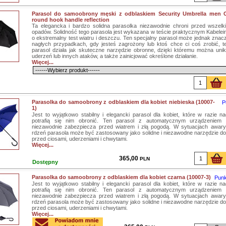
Parasol do samoobrony męski z odblaskiem Security Umbrella men C
round hook handle reflection
Ta elegancka i bardzo solidna parasolka niezawodnie chroni przed wszelki
opadów. Solidność tego parasola jest wykazana w teście praktycznym Kabelei
o ekstremalny test wiatru i deszczu. Ten specjalny parasol może jednak znacz
nagłych przypadkach, gdy jesteś zagrożony lub ktoś chce ci coś zrobić, t
parasol działa jak skuteczne narzędzie obronne, dzięki któremu można uni
uderzeń lub innych ataków, a także zainicjować określone działanie.
Więcej...
Parasolka do samoobrony z odblaskiem dla kobiet niebieska (10007-
P
1)
Jest to wyjątkowo stabilny i elegancki parasol dla kobiet, które w razie na
potrafią się nim obronić. Ten parasol z automatycznym urządzeniem 
niezawodnie zabezpiecza przed wiatrem i złą pogodą. W sytuacjach awar
rdzeń parasola może być zastosowany jako solidne i niezawodne narzędzie 
przed ciosami, uderzeniami i chwytami.
Więcej...
365,00
PLN
Dostępny
Parasolka do samoobrony z odblaskiem dla kobiet czarna (10007-3)
Punk
Jest to wyjątkowo stabilny i elegancki parasol dla kobiet, które w razie na
potrafią się nim obronić. Ten parasol z automatycznym urządzeniem 
niezawodnie zabezpiecza przed wiatrem i złą pogodą. W sytuacjach awar
rdzeń parasola może być zastosowany jako solidne i niezawodne narzędzie 
przed ciosami, uderzeniami i chwytami.
Więcej...