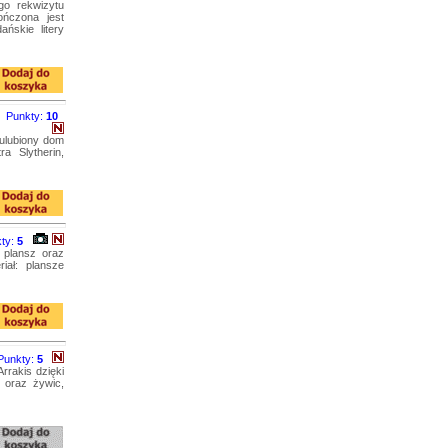
go rekwizytu
ończona jest
ńskie litery
Punkty:
10
ulubiony dom
a Slytherin,
ty:
5
 plansz oraz
iał: plansze
Punkty:
5
rrakis dzięki
 oraz żywic,