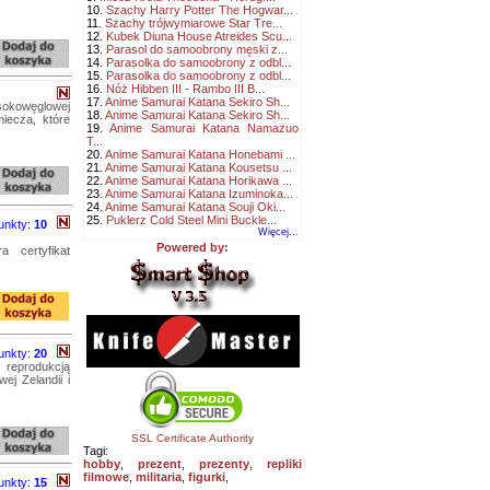
10.
Szachy Harry Potter The Hogwar...
11.
Szachy trójwymiarowe Star Tre...
12.
Kubek Diuna House Atreides Scu...
13.
Parasol do samoobrony męski z...
14.
Parasolka do samoobrony z odbl...
15.
Parasolka do samoobrony z odbl...
16.
Nóż Hibben III - Rambo III B...
17.
Anime Samurai Katana Sekiro Sh...
ysokowęglowej
18.
Anime Samurai Katana Sekiro Sh...
iecza, które
19.
Anime Samurai Katana Namazuo
T...
20.
Anime Samurai Katana Honebami ...
21.
Anime Samurai Katana Kousetsu ...
22.
Anime Samurai Katana Horikawa ...
23.
Anime Samurai Katana Izuminoka...
24.
Anime Samurai Katana Souji Oki...
25.
Puklerz Cold Steel Mini Buckle...
unkty:
10
Więcej...
Powered by:
 certyfikat
unkty:
20
reprodukcją
j Zelandii i
SSL Certificate Authority
Tagi:
hobby
,
prezent
,
prezenty
,
repliki
filmowe
,
militaria
,
figurki
,
unkty:
15