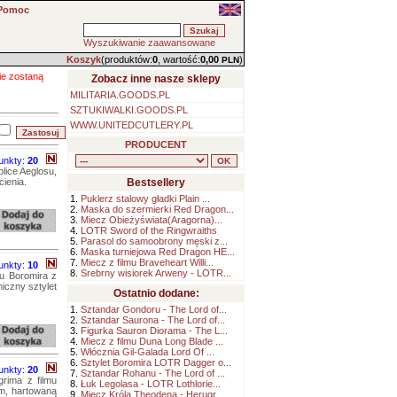
Pomoc
Wyszukiwanie zaawansowane
Koszyk
(produktów:
0
, wartość:
0,00
)
PLN
ie zostaną
Zobacz inne nasze sklepy
MILITARIA.GOODS.PL
SZTUKIWALKI.GOODS.PL
WWW.UNITEDCUTLERY.PL
PRODUCENT
unkty:
20
lice Aeglosu,
cienia.
Bestsellery
1.
Puklerz stalowy gładki Plain ...
2.
Maska do szermierki Red Dragon...
3.
Miecz Obieżyświata(Aragorna)...
4.
LOTR Sword of the Ringwraiths
5.
Parasol do samoobrony męski z...
6.
Maska turniejowa Red Dragon HE...
7.
Miecz z filmu Braveheart Willi...
unkty:
10
8.
Srebrny wisiorek Arweny - LOTR...
tu Boromira z
iczny sztylet
Ostatnio dodane:
1.
Sztandar Gondoru - The Lord of...
2.
Sztandar Saurona - The Lord of...
3.
Figurka Sauron Diorama - The L...
4.
Miecz z filmu Duna Long Blade ...
5.
Włócznia Gil-Galada Lord Of ...
6.
Sztylet Boromira LOTR Dagger o...
unkty:
20
7.
Sztandar Rohanu - The Lord of ...
rima z filmu
8.
Łuk Legolasa - LOTR Lothlorie...
em, hartowaną
9.
Miecz Króla Theodena - Herugr...