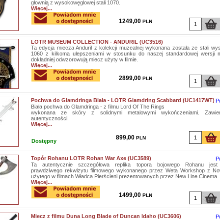
głownią z wysokowęglowej stali 1070.
Więcej...
1249,00
PLN
LOTR MUSEUM COLLECTION - ANDURIL (UC3516)
Ta edycja miecza Anduril z kolekcji muzealnej wykonana została ze stali w
1060 z kilkoma ulepszeniami w stosunku do naszej standardowej wersji m
dokładniej odwzorowują miecz użyty w filmie.
Więcej...
2899,00
PLN
Pochwa do Glamdringa Biała - LOTR Glamdring Scabbard (UC1417WT)
P
Biała pochwa do Glamdringa - z filmu Lord Of The Rings
wykonana ze skóry z solidnymi metalowymi wykończeniami. Zawiera
autentyczności.
Więcej...
899,00
PLN
Dostępny
Topór Rohanu LOTR Rohan War Axe (UC3589)
P
Ta autentycznie szczegółowa replika topora bojowego Rohanu jest 
prawdziwego rekwizytu filmowego wykonanego przez Weta Workshop z Nowe
użytego w filmach Władca Pierścieni prezentowanych przez New Line Cinema.
Więcej...
1499,00
PLN
Miecz z filmu Duna Long Blade of Duncan Idaho (UC3606)
P