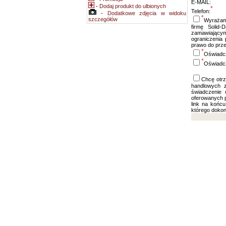
E-MAIL:
-
Dodaj produkt do ulbionych
*
Telefon:
-
Dodatkowe zdjęcia w widoku
*
szczegółów
Wyrażam 
firmę Solid-
zamawiającym
ograniczenia 
prawo do prz
*
Oświadc
*
Oświadc
Chcę otrz
handlowych z
świadczenie 
oferowanych p
link na końc
którego dokon