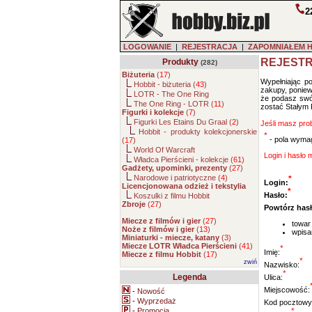
2
LOGOWANIE
|
REJESTRACJA
|
ZAPOMNIAŁEM 
REJESTR
Produkty
(282)
Biżuteria
(
17
)
Wypełniając p
Hobbit - biżuteria (
43
)
zakupy, ponie
LOTR - The One Ring
że podasz swój
The One Ring - LOTR (
11
)
zostać Stałym K
Figurki i kolekcje
(
7
)
Figurki Les Etains Du Graal (
2
)
Jeśli masz pro
Hobbit - produkty kolekcjonerskie
*
- pola wymag
(
17
)
World Of Warcraft
Login i hasło 
Władca Pierścieni - kolekcje (
61
)
Gadżety, upominki, prezenty
(
27
)
Narodowe i patriotyczne (
4
)
*
Login:
Licencjonowana odzież i tekstylia
*
Hasło:
Koszulki z filmu Hobbit
Zbroje
(
27
)
Powtórz hasł
Miecze z filmów i gier
(
27
)
towar
Noże z filmów i gier
(
13
)
wpisa
Miniaturki - miecze, katany
(
3
)
Miecze LOTR Władca Pierścieni
(
41
)
*
Imię:
Miecze z filmu Hobbit
(
17
)
*
zwiń
Nazwisko:
*
Legenda
Ulica:
Miejscowość:
-
Nowość
-
Wyprzedaż
Kod pocztowy
-
Promocja
*