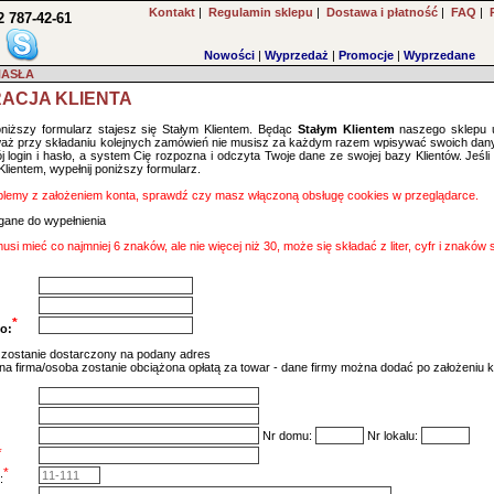
Kontakt
|
Regulamin sklepu
|
Dostawa i płatność
|
FAQ
|
2 787-42-61
Nowości
|
Wyprzedaż
|
Promocje
|
Wyprzedane
HASŁA
ACJA KLIENTA
oniższy formularz stajesz się Stałym Klientem. Będąc
Stałym Klientem
naszego sklepu u
waż przy składaniu kolejnych zamówień nie musisz za każdym razem wpisywać swoich dany
 login i hasło, a system Cię rozpozna i odczyta Twoje dane ze swojej bazy Klientów. Jeśli
lientem, wypełnij poniższy formularz.
blemy z założeniem konta, sprawdź czy masz włączoną obsługę cookies w przeglądarce.
ane do wypełnienia
musi mieć co najmniej 6 znaków, ale nie więcej niż 30, może się składać z liter, cyfr i znaków
*
o:
 zostanie dostarczony na podany adres
na firma/osoba zostanie obciążona opłatą za towar - dane firmy można dodać po założeniu 
Nr domu:
Nr lokalu:
*
*
: