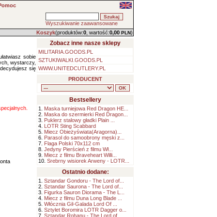
Pomoc
Wyszukiwanie zaawansowane
Koszyk
(produktów:
0
, wartość:
0,00
)
PLN
Zobacz inne nasze sklepy
MILITARIA.GOODS.PL
łatwiasz sobie
SZTUKIWALKI.GOODS.PL
ch, wystarczy,
 decydujesz się
WWW.UNITEDCUTLERY.PL
PRODUCENT
Bestsellery
 specjalnych.
1.
Maska turniejowa Red Dragon HE...
2.
Maska do szermierki Red Dragon...
3.
Puklerz stalowy gładki Plain ...
4.
LOTR Sting Scabbard
5.
Miecz Obieżyświata(Aragorna)...
6.
Parasol do samoobrony męski z...
7.
Flaga Polski 70x112 cm
8.
Jedyny Pierścień z filmu Wł...
9.
Miecz z filmu Braveheart Willi...
10.
Srebrny wisiorek Arweny - LOTR...
konta
Ostatnio dodane:
1.
Sztandar Gondoru - The Lord of...
2.
Sztandar Saurona - The Lord of...
3.
Figurka Sauron Diorama - The L...
4.
Miecz z filmu Duna Long Blade ...
5.
Włócznia Gil-Galada Lord Of ...
6.
Sztylet Boromira LOTR Dagger o...
7.
Sztandar Rohanu - The Lord of ...