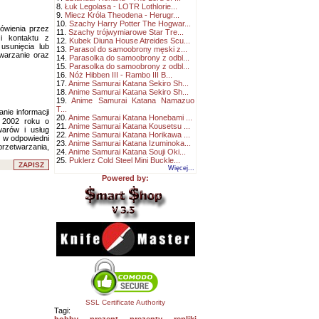
8.
Łuk Legolasa - LOTR Lothlorie...
9.
Miecz Króla Theodena - Herugr...
10.
Szachy Harry Potter The Hogwar...
ówienia przez
11.
Szachy trójwymiarowe Star Tre...
 i kontaktu z
12.
Kubek Diuna House Atreides Scu...
usunięcia lub
13.
Parasol do samoobrony męski z...
twarzanie oraz
14.
Parasolka do samoobrony z odbl...
15.
Parasolka do samoobrony z odbl...
16.
Nóż Hibben III - Rambo III B...
17.
Anime Samurai Katana Sekiro Sh...
18.
Anime Samurai Katana Sekiro Sh...
19.
Anime Samurai Katana Namazuo
T...
nie informacji
20.
Anime Samurai Katana Honebami ...
a 2002 roku o
21.
Anime Samurai Katana Kousetsu ...
warów i usług
22.
Anime Samurai Katana Horikawa ...
c w odpowiedni
23.
Anime Samurai Katana Izuminoka...
rzetwarzania,
24.
Anime Samurai Katana Souji Oki...
25.
Puklerz Cold Steel Mini Buckle...
Więcej...
Powered by:
SSL Certificate Authority
Tagi: