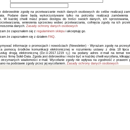
dobrowolnie zgodę na przetwarzanie moich danych osobowych do celów realizacji zam
Data. Podane dane będą wykorzystywane tylko na potrzeby realizacji zamówienia
. W każdej chwili masz prawo dostępu do treści swoich danych, ich sprostowania, 
przetwarzania, wniesienia sprzeciwu wobec przetwarzania, cofnięcia zgody na ich prze
enoszenia danych.
Zasady ochrony danych osobowych
zam że zapoznałem się z
regulaminem sklepu
i akceptuję go.
zam że zapoznałem się z działem
FAQ
.
ymywać informacje o promocjach i nowościach (Newsletter) - Wyrażam zgodę na przesyła
a pomocą środków komunikacji elektronicznej w rozumieniu ustawy z dnia 18 lipc
usług drogą elektroniczną (Dz.U.2017.1219 t.j.) na podany adres e-mail na temat to
rzez firmę Solid-Data. Zgoda jest dobrowolna i może być w każdej chwili wycofana, klikają
u otrzymanych wiadomości e-mail. Wycofanie zgody nie wpływa na zgodność z prawem p
ano na podstawie zgody przez jej wycofaniem.
Zasady ochrony danych osobowych