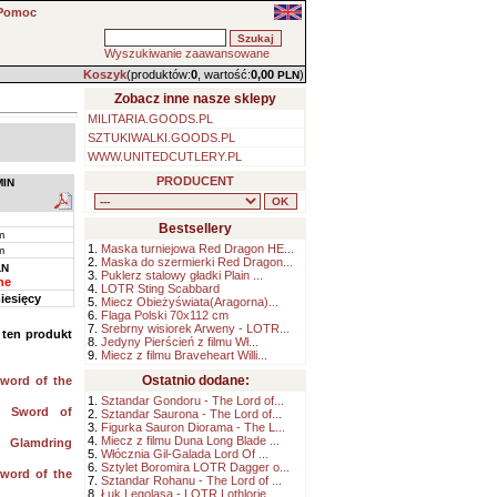
Pomoc
Wyszukiwanie zaawansowane
Koszyk
(produktów:
0
, wartość:
0,00
)
PLN
Zobacz inne nasze sklepy
MILITARIA.GOODS.PL
SZTUKIWALKI.GOODS.PL
WWW.UNITEDCUTLERY.PL
PRODUCENT
MIN
Bestsellery
m
1.
Maska turniejowa Red Dragon HE...
m
2.
Maska do szermierki Red Dragon...
LN
3.
Puklerz stalowy gładki Plain ...
ne
4.
LOTR Sting Scabbard
iesięcy
5.
Miecz Obieżyświata(Aragorna)...
6.
Flaga Polski 70x112 cm
7.
Srebrny wisiorek Arweny - LOTR...
i ten produkt
8.
Jedyny Pierścień z filmu Wł...
9.
Miecz z filmu Braveheart Willi...
Ostatnio dodane:
word of the
1.
Sztandar Gondoru - The Lord of...
e Sword of
2.
Sztandar Saurona - The Lord of...
3.
Figurka Sauron Diorama - The L...
4.
Miecz z filmu Duna Long Blade ...
 Glamdring
5.
Włócznia Gil-Galada Lord Of ...
6.
Sztylet Boromira LOTR Dagger o...
word of the
7.
Sztandar Rohanu - The Lord of ...
8.
Łuk Legolasa - LOTR Lothlorie...