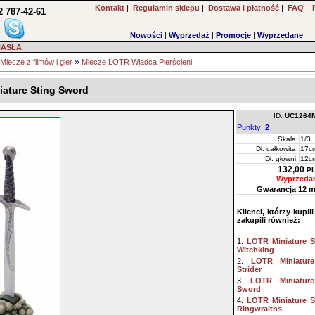
Kontakt
|
Regulamin sklepu
|
Dostawa i płatność
|
FAQ
|
2 787-42-61
Nowości
|
Wyprzedaż
|
Promocje
|
Wyprzedane
HASŁA
»
Miecze z filmów i gier
Miecze LOTR Władca Pierścieni
ature Sting Sword
ID:
UC1264
Punkty:
2
Skala:
1/3
Dł. całkowita:
17c
Dł. głowni:
12c
132,00
P
Wyprzeda
Gwarancja 12 m
Klienci, którzy kupil
zakupili również:
1.
LOTR Miniature S
Witchking
2.
LOTR Miniatur
Strider
3.
LOTR Miniature
Sword
4.
LOTR Miniature S
Ringwraiths