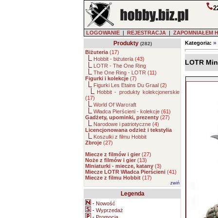
2
LOGOWANIE
|
REJESTRACJA
|
ZAPOMNIAŁEM 
»
Produkty
Kategoria:
(282)
Biżuteria
(
17
)
Hobbit - biżuteria (
43
)
LOTR Mini
LOTR - The One Ring
The One Ring - LOTR (
11
)
Figurki i kolekcje
(
7
)
Figurki Les Etains Du Graal (
2
)
Hobbit - produkty kolekcjonerskie
(
17
)
World Of Warcraft
Władca Pierścieni - kolekcje (
61
)
Gadżety, upominki, prezenty
(
27
)
Narodowe i patriotyczne (
4
)
Licencjonowana odzież i tekstylia
Koszulki z filmu Hobbit
Zbroje
(
27
)
Miecze z filmów i gier
(
27
)
Noże z filmów i gier
(
13
)
Miniaturki - miecze, katany
(
3
)
Miecze LOTR Władca Pierścieni
(
41
)
Miecze z filmu Hobbit
(
17
)
zwiń
Legenda
-
Nowość
-
Wyprzedaż
-
Promocja