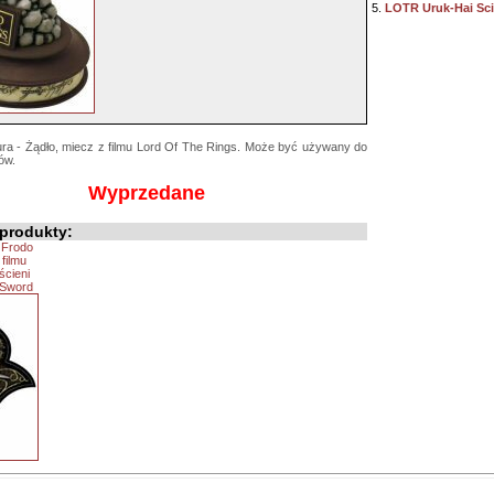
5.
LOTR Uruk-Hai Sci
tura - Żądło, miecz z filmu Lord Of The Rings. Może być używany do
tów.
Wyprzedane
produkty:
 Frodo
filmu
ścieni
 Sword