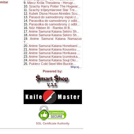
mitar
9.
Miecz Króla Theodena - Herugr...
10.
Szachy Harry Potter The Hogwar...
11.
Szachy trójwymiarowe Star Tre...
12.
Kubek Diuna House Atreides Scu...
13.
Parasol do samoobrony męski z...
14.
Parasolka do samoobrony z odbl...
15.
Parasolka do samoobrony z odbl...
16.
Nóż Hibben III - Rambo III B...
17.
Anime Samurai Katana Sekiro Sh...
18.
Anime Samurai Katana Sekiro Sh...
19.
Anime Samurai Katana Namazuo
T...
20.
Anime Samurai Katana Honebami ...
21.
Anime Samurai Katana Kousetsu ...
22.
Anime Samurai Katana Horikawa ...
23.
Anime Samurai Katana Izuminoka...
24.
Anime Samurai Katana Souji Oki...
25.
Puklerz Cold Steel Mini Buckle...
Więcej...
Powered by:
SSL Certificate Authority