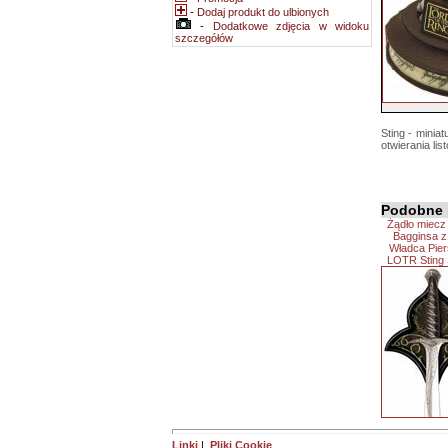
-
Dodaj produkt do ulbionych
-
Dodatkowe zdjęcia w widoku
szczegółów
Sting - minia
otwierania lis
Podobne 
Żądło miecz
Bagginsa z 
Władca Pier
LOTR Sting
Linki
|
Pliki Cookie