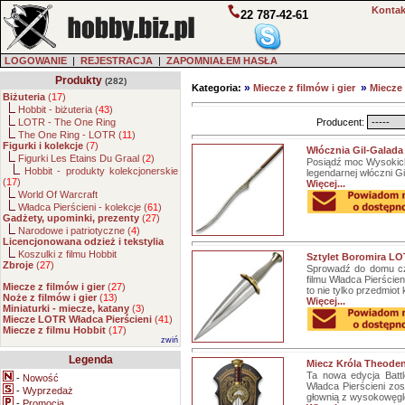
Kontak
22 787-42-61
LOGOWANIE
|
REJESTRACJA
|
ZAPOMNIAŁEM HASŁA
Produkty
(282)
»
»
Kategoria:
Miecze z filmów i gier
Miecze
Biżuteria
(
17
)
Hobbit - biżuteria (
43
)
LOTR - The One Ring
Producent:
The One Ring - LOTR (
11
)
Figurki i kolekcje
(
7
)
Włócznia Gil-Galada
Figurki Les Etains Du Graal (
2
)
Posiądź moc Wysokich 
Hobbit - produkty kolekcjonerskie
legendarnej włóczni Gi
(
17
)
Więcej...
World Of Warcraft
Władca Pierścieni - kolekcje (
61
)
Gadżety, upominki, prezenty
(
27
)
Narodowe i patriotyczne (
4
)
Licencjonowana odzież i tekstylia
Koszulki z filmu Hobbit
Sztylet Boromira LO
Zbroje
(
27
)
Sprowadź do domu cząs
filmu Władca Pierście
Miecze z filmów i gier
(
27
)
to nie tylko przedmiot 
Noże z filmów i gier
(
13
)
Więcej...
Miniaturki - miecze, katany
(
3
)
Miecze LOTR Władca Pierścieni
(
41
)
Miecze z filmu Hobbit
(
17
)
zwiń
Legenda
Miecz Króla Theoden
Ta nowa edycja Batt
-
Nowość
Władca Pierścieni zo
-
Wyprzedaż
głownią z wysokowęglo
-
Promocja