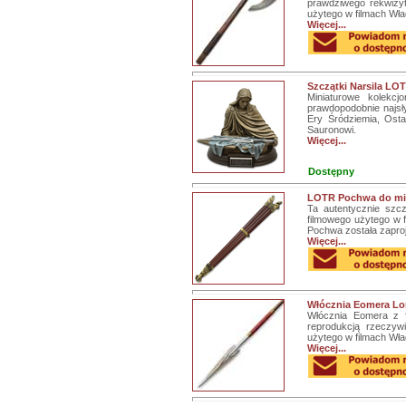
prawdziwego rekwizy
użytego w filmach Wł
Więcej...
Szczątki Narsila LOT
Miniaturowe kolekcjo
prawdopodobnie najsły
Ery Śródziemia, Osta
Sauronowi.
Więcej...
Dostępny
LOTR Pochwa do mie
Ta autentycznie szcz
filmowego użytego w 
Pochwa została zapro
Więcej...
Włócznia Eomera Lo
Włócznia Eomera z fi
reprodukcją rzeczyw
użytego w filmach Wła
Więcej...