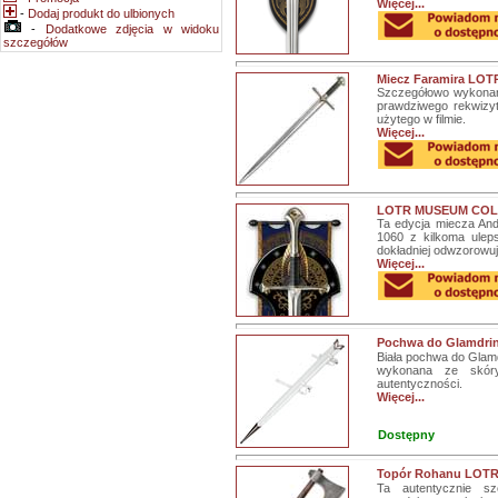
Więcej...
-
Dodaj produkt do ulbionych
-
Dodatkowe zdjęcia w widoku
szczegółów
Miecz Faramira LOTR
Szczegółowo wykonana 
prawdziwego rekwizy
użytego w filmie.
Więcej...
LOTR MUSEUM COLL
Ta edycja miecza And
1060 z kilkoma ulep
dokładniej odwzorowują
Więcej...
Pochwa do Glamdrin
Biała pochwa do Glamd
wykonana ze skóry
autentyczności.
Więcej...
Dostępny
Topór Rohanu LOTR
Ta autentycznie sz