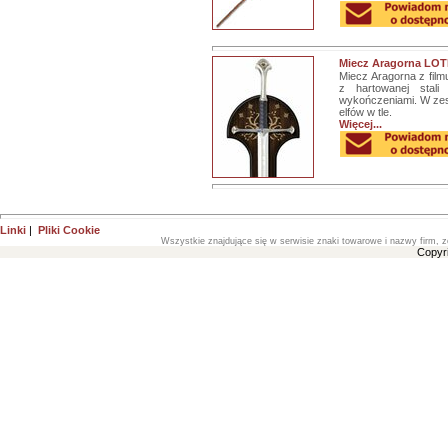
Miecz Aragorna LOTR
Miecz Aragorna z film
z hartowanej stali
wykończeniami. W zes
elfów w tle.
Więcej...
Linki
|
Pliki Cookie
Wszystkie znajdujące się w serwisie znaki towarowe i nazwy firm, z
Copyr