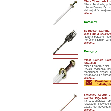
Miecz Theodreda Lor
Miecz Teodreda, pol
miecza Eowiny. Był pra
zielonej skórzanej ręko
Więcej...
Dostępny
Buzdygan Saurona -
War Banner (UC3520
Replika potężnej ma
Pierścieni: Drużyna Pi
Więcej...
Dostępny
Miecz Eomera Lor
(UC3383)
Miecz Eomera z filmu
użyciu wyłącznie na
mosiądzem części rę
nierdzewnej ze zbroc
Więcej...
Świecący Kostur Ga
Gandalf (UC3328)
Ta szczegółowa repl
rekwizytu filmowego 
sztuka jest indywidua
Więcej...