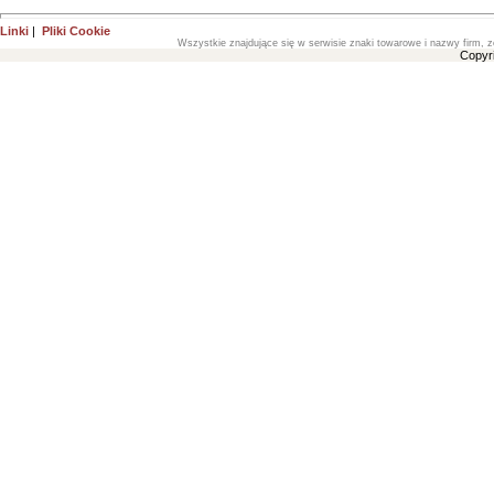
Linki
|
Pliki Cookie
Wszystkie znajdujące się w serwisie znaki towarowe i nazwy firm, z
Copyr