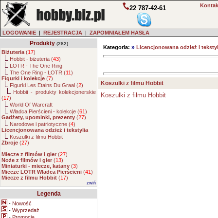
Kontak
22 787-42-61
LOGOWANIE
|
REJESTRACJA
|
ZAPOMNIAŁEM HASŁA
Produkty
(282)
»
Kategoria:
Licencjonowana odzież i tekstyl
Biżuteria
(
17
)
Hobbit - biżuteria (
43
)
LOTR - The One Ring
The One Ring - LOTR (
11
)
Figurki i kolekcje
(
7
)
Koszulki z filmu Hobbit
Figurki Les Etains Du Graal (
2
)
Hobbit - produkty kolekcjonerskie
Koszulki z filmu Hobbit
(
17
)
World Of Warcraft
Władca Pierścieni - kolekcje (
61
)
Gadżety, upominki, prezenty
(
27
)
Narodowe i patriotyczne (
4
)
Licencjonowana odzież i tekstylia
Koszulki z filmu Hobbit
Zbroje
(
27
)
Miecze z filmów i gier
(
27
)
Noże z filmów i gier
(
13
)
Miniaturki - miecze, katany
(
3
)
Miecze LOTR Władca Pierścieni
(
41
)
Miecze z filmu Hobbit
(
17
)
zwiń
Legenda
-
Nowość
-
Wyprzedaż
-
Promocja