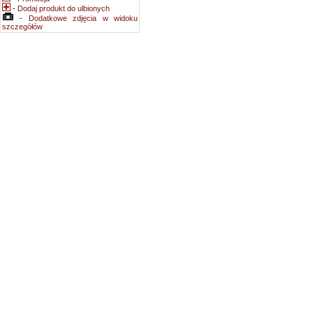
-
Dodaj produkt do ulbionych
-
Dodatkowe zdjęcia w widoku
szczegółów