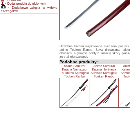
-
Dodaj produkt do ulbionych
-
Dodatkowe zdjęcia w widoku
szczegółów
Ozdobna katana inspirowana mieczem postaci 
anime Touken Ranbu. Saya drewniana, lakie
okuciami. Rękojeść poktyta imitacją skóry płas
ze stali nierdzewnej.
Podobne produkty:
Anime Samurai
Anime Samurai
Anim
Katana Namazuo
Katana Horikawa
Katan
Toushirou Katsugeki
Kunihiro Katsugeki
Samonj
Touken Ranbu
Touken Ranbu
Tou