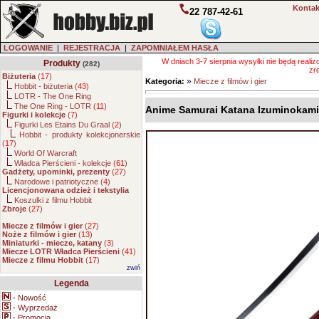
Kontak
22 787-42-61
LOGOWANIE
|
REJESTRACJA
|
ZAPOMNIAŁEM HASŁA
W dniach 3-7 sierpnia wysyłki nie będą real
Produkty
(282)
zr
Biżuteria
(
17
)
»
Kategoria:
Miecze z filmów i gier
Hobbit - biżuteria (
43
)
LOTR - The One Ring
The One Ring - LOTR (
11
)
Anime Samurai Katana Izuminokam
Figurki i kolekcje
(
7
)
Figurki Les Etains Du Graal (
2
)
Hobbit - produkty kolekcjonerskie
(
17
)
World Of Warcraft
Władca Pierścieni - kolekcje (
61
)
Gadżety, upominki, prezenty
(
27
)
Narodowe i patriotyczne (
4
)
Licencjonowana odzież i tekstylia
Koszulki z filmu Hobbit
Zbroje
(
27
)
Miecze z filmów i gier
(
27
)
Noże z filmów i gier
(
13
)
Miniaturki - miecze, katany
(
3
)
Miecze LOTR Władca Pierścieni
(
41
)
Miecze z filmu Hobbit
(
17
)
zwiń
Legenda
-
Nowość
-
Wyprzedaż
-
Promocja