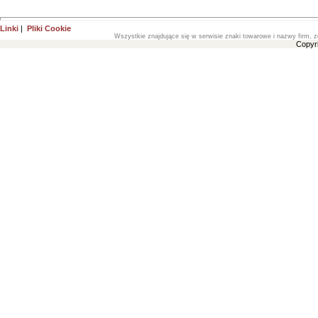
Linki
|
Pliki Cookie
Wszystkie znajdujące się w serwisie znaki towarowe i nazwy firm, z
Copyr