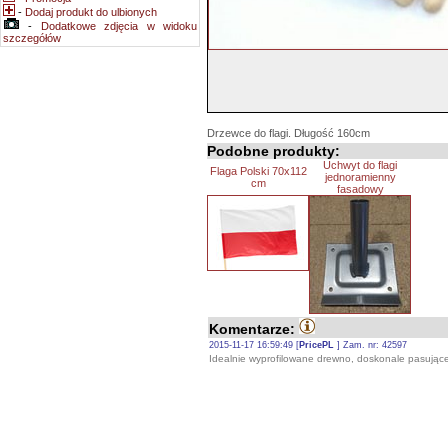
-
Dodaj produkt do ulbionych
-
Dodatkowe zdjęcia w widoku
szczegółów
Drzewce do flagi. Długość 160cm
Podobne produkty:
Uchwyt do flagi
Flaga Polski 70x112
jednoramienny
cm
fasadowy
Komentarze:
2015-11-17 16:59:49 [
PricePL
] Zam. nr: 42597
Idealnie wyprofilowane drewno, doskonale pasujące 