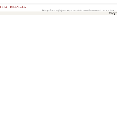
Linki
|
Pliki Cookie
Wszystkie znajdujące się w serwisie znaki towarowe i nazwy firm, z
Copyr