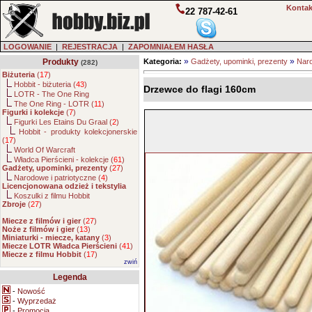
Kontak
22 787-42-61
LOGOWANIE
|
REJESTRACJA
|
ZAPOMNIAŁEM HASŁA
»
»
Produkty
Kategoria:
Gadżety, upominki, prezenty
Naro
(282)
Biżuteria
(
17
)
Hobbit - biżuteria (
43
)
Drzewce do flagi 160cm
LOTR - The One Ring
The One Ring - LOTR (
11
)
Figurki i kolekcje
(
7
)
Figurki Les Etains Du Graal (
2
)
Hobbit - produkty kolekcjonerskie
(
17
)
World Of Warcraft
Władca Pierścieni - kolekcje (
61
)
Gadżety, upominki, prezenty
(
27
)
Narodowe i patriotyczne (
4
)
Licencjonowana odzież i tekstylia
Koszulki z filmu Hobbit
Zbroje
(
27
)
Miecze z filmów i gier
(
27
)
Noże z filmów i gier
(
13
)
Miniaturki - miecze, katany
(
3
)
Miecze LOTR Władca Pierścieni
(
41
)
Miecze z filmu Hobbit
(
17
)
zwiń
Legenda
-
Nowość
-
Wyprzedaż
-
Promocja