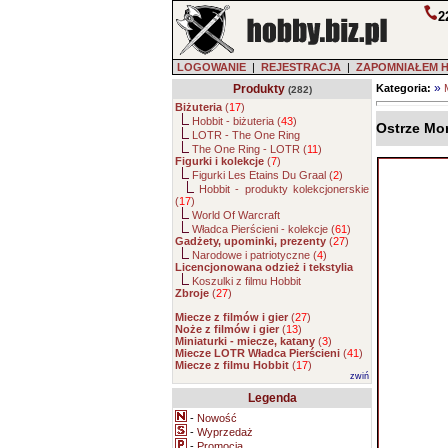
2
LOGOWANIE
|
REJESTRACJA
|
ZAPOMNIAŁEM 
»
Produkty
Kategoria:
(282)
Biżuteria
(
17
)
Hobbit - biżuteria (
43
)
Ostrze Mor
LOTR - The One Ring
The One Ring - LOTR (
11
)
Figurki i kolekcje
(
7
)
Figurki Les Etains Du Graal (
2
)
Hobbit - produkty kolekcjonerskie
(
17
)
World Of Warcraft
Władca Pierścieni - kolekcje (
61
)
Gadżety, upominki, prezenty
(
27
)
Narodowe i patriotyczne (
4
)
Licencjonowana odzież i tekstylia
Koszulki z filmu Hobbit
Zbroje
(
27
)
Miecze z filmów i gier
(
27
)
Noże z filmów i gier
(
13
)
Miniaturki - miecze, katany
(
3
)
Miecze LOTR Władca Pierścieni
(
41
)
Miecze z filmu Hobbit
(
17
)
zwiń
Legenda
-
Nowość
-
Wyprzedaż
-
Promocja