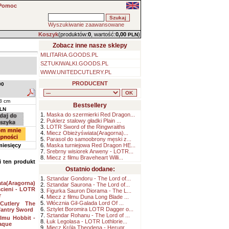
Pomoc
Wyszukiwanie zaawansowane
Koszyk
(produktów:
0
, wartość:
0,00
)
PLN
Zobacz inne nasze sklepy
MILITARIA.GOODS.PL
SZTUKIWALKI.GOODS.PL
WWW.UNITEDCUTLERY.PL
PRODUCENT
90
3 cm
Bestsellery
LN
1.
Maska do szermierki Red Dragon...
2.
Puklerz stalowy gładki Plain ...
3.
LOTR Sword of the Ringwraiths
4.
Miecz Obieżyświata(Aragorna)...
5.
Parasol do samoobrony męski z...
miesięcy
6.
Maska turniejowa Red Dragon HE...
7.
Srebrny wisiorek Arweny - LOTR...
8.
Miecz z filmu Braveheart Willi...
li ten produkt
Ostatnio dodane:
1.
Sztandar Gondoru - The Lord of...
ta(Aragorna)
2.
Sztandar Saurona - The Lord of...
ścieni - LOTR
3.
Figurka Sauron Diorama - The L...
r
4.
Miecz z filmu Duna Long Blade ...
5.
Włócznia Gil-Galada Lord Of ...
Cutlery The
6.
Sztylet Boromira LOTR Dagger o...
fantry Sword
7.
Sztandar Rohanu - The Lord of ...
ilmu Hobbit -
8.
Łuk Legolasa - LOTR Lothlorie...
laque
9.
Miecz Króla Theodena - Herugr...