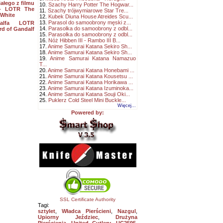
ałego z filmu
10.
Szachy Harry Potter The Hogwar...
 - LOTR The
11.
Szachy trójwymiarowe Star Tre...
 White
12.
Kubek Diuna House Atreides Scu...
13.
Parasol do samoobrony męski z...
alfa LOTR
14.
Parasolka do samoobrony z odbl...
d of Gandalf
15.
Parasolka do samoobrony z odbl...
16.
Nóż Hibben III - Rambo III B...
17.
Anime Samurai Katana Sekiro Sh...
18.
Anime Samurai Katana Sekiro Sh...
19.
Anime Samurai Katana Namazuo
T...
20.
Anime Samurai Katana Honebami ...
21.
Anime Samurai Katana Kousetsu ...
22.
Anime Samurai Katana Horikawa ...
23.
Anime Samurai Katana Izuminoka...
24.
Anime Samurai Katana Souji Oki...
25.
Puklerz Cold Steel Mini Buckle...
Więcej...
Powered by:
SSL Certificate Authority
Tagi:
sztylet
,
Władca Pierścieni
,
Nazgul
,
Upiorny Jeździec
,
Drużyna