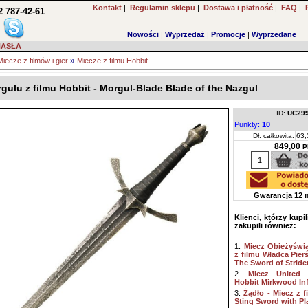
Kontakt
|
Regulamin sklepu
|
Dostawa i płatność
|
FAQ
|
2 787-42-61
Nowości
|
Wyprzedaż
|
Promocje
|
Wyprzedane
HASŁA
»
Miecze z filmów i gier
Miecze z filmu Hobbit
gulu z filmu Hobbit - Morgul-Blade Blade of the Nazgul
ID:
UC29
Punkty:
10
Dł. całkowita:
63,
849,00
P
Gwarancja 12 
Klienci, którzy kupi
zakupili również:
1.
Miecz Obieżyświa
z filmu Władca Pier
The Sword of Stride
2.
Miecz United 
Hobbit Mirkwood In
3.
Żądło - Miecz z f
Sting Sword with P