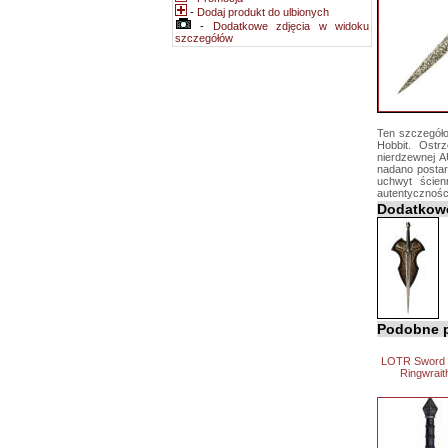
-
Dodaj produkt do ulbionych
-
Dodatkowe zdjęcia w widoku
szczegółów
Ten szczegóło
Hobbit. Ostr
nierdzewnej A
nadano postar
uchwyt ścien
autentyczności
Dodatkowe
Podobne p
LOTR Sword o
Ringwrait