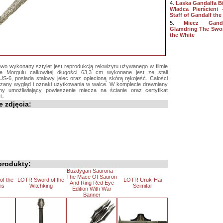
4.
Laska Gandalfa Bi
Władca Pierścieni
Staff of Gandalf the
5.
Miecz Gand
Glamdring The Swor
the White
wo wykonany sztylet jest reprodukcją rekwizytu używanego w filmie
ze Morgulu całkowitej długości 63,3 cm wykonane jest ze stali
US-6, posiada stalowy jelec oraz oplecioną skórą rękojeść. Całości
zany wygląd i oznaki użytkowania w walce. W komplecie drewniany
ny umożliwiający powieszenie miecza na ścianie oraz certyfikat
..
 zdjęcia:
rodukty:
Buzdygan Saurona -
The Mace Of Sauron
f the
LOTR Sword of the
LOTR Uruk-Hai
And Ring Red Eye
hs
Witchking
Scimitar
Edition With War
Banner