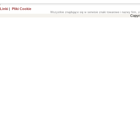
Linki
|
Pliki Cookie
Wszystkie znajdujące się w serwisie znaki towarowe i nazwy firm, z
Copyr