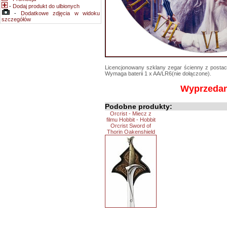
-
Dodaj produkt do ulbionych
-
Dodatkowe zdjęcia w widoku
szczegółów
Licencjonowany szklany zegar ścienny z postacia
Wymaga baterii 1 x AA/LR6(nie dołączone).
Wyprzeda
Podobne produkty:
Orcrist - Miecz z
filmu Hobbit - Hobbit
Orcrist Sword of
Thorin Oakenshield