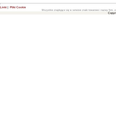
Linki
|
Pliki Cookie
Wszystkie znajdujące się w serwisie znaki towarowe i nazwy firm, z
Copyr