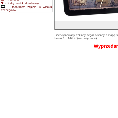
-
Dodaj produkt do ulbionych
-
Dodatkowe zdjęcia w widoku
szczegółów
Licencjonowany szklany zegar ścienny z mapą Ś
baterii 1 x AA/LR6(nie dołączone).
Wyprzeda