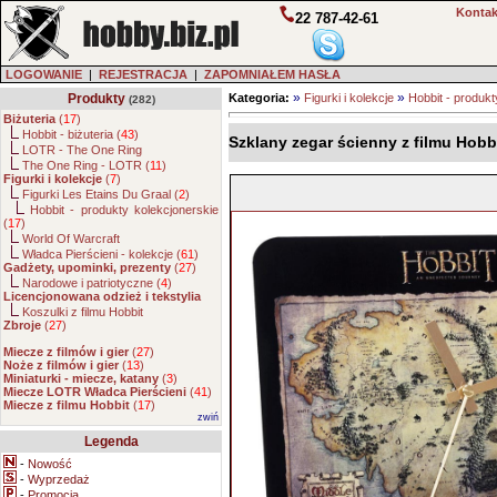
Kontak
22 787-42-61
LOGOWANIE
|
REJESTRACJA
|
ZAPOMNIAŁEM HASŁA
»
»
Produkty
Kategoria:
Figurki i kolekcje
Hobbit - produkt
(282)
Biżuteria
(
17
)
Hobbit - biżuteria (
43
)
Szklany zegar ścienny z filmu Hobb
LOTR - The One Ring
The One Ring - LOTR (
11
)
Figurki i kolekcje
(
7
)
Figurki Les Etains Du Graal (
2
)
Hobbit - produkty kolekcjonerskie
(
17
)
World Of Warcraft
Władca Pierścieni - kolekcje (
61
)
Gadżety, upominki, prezenty
(
27
)
Narodowe i patriotyczne (
4
)
Licencjonowana odzież i tekstylia
Koszulki z filmu Hobbit
Zbroje
(
27
)
Miecze z filmów i gier
(
27
)
Noże z filmów i gier
(
13
)
Miniaturki - miecze, katany
(
3
)
Miecze LOTR Władca Pierścieni
(
41
)
Miecze z filmu Hobbit
(
17
)
zwiń
Legenda
-
Nowość
-
Wyprzedaż
-
Promocja