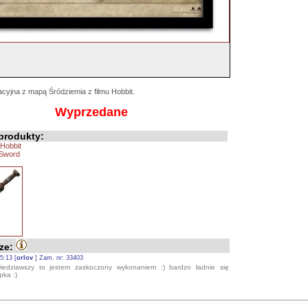
yjna z mapą Śródziemia z filmu Hobbit.
Wyprzedane
produkty:
 Hobbit
 Sword
ze:
5:13 [
orlov
] Zam. nr: 33403
iedziawszy to jestem zaskoczony wykonaniem :) bardzo ładnie się
pka :)