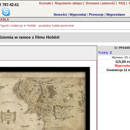
Kontakt
|
Regulamin sklepu
|
Dostawa i płatność
|
FAQ
|
2 787-42-61
Nowości
|
Wyprzedaż
|
Promocje
|
Wyprzedane
HASŁA
»
Figurki i kolekcje
Hobbit - produkty kolekcjonerskie
ziemia w ramce z filmu Hobbit
ID:
FP1045
Punkty:
2
Wymiary:
45 
115,00
P
Wyprzeda
Gwarancja 12 m