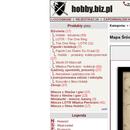
2
LOGOWANIE
|
REJESTRACJA
|
ZAPOMNIAŁEM 
»
Produkty
Kategoria:
(282)
Biżuteria
(
17
)
Hobbit - biżuteria (
43
)
Mapa Śród
LOTR - The One Ring
The One Ring - LOTR (
11
)
Figurki i kolekcje
(
7
)
Figurki Les Etains Du Graal (
2
)
Hobbit - produkty kolekcjonerskie
(
17
)
World Of Warcraft
Władca Pierścieni - kolekcje (
61
)
Gadżety, upominki, prezenty
(
27
)
Narodowe i patriotyczne (
4
)
Licencjonowana odzież i tekstylia
Koszulki z filmu Hobbit
Zbroje
(
27
)
Miecze z filmów i gier
(
27
)
Noże z filmów i gier
(
13
)
Miniaturki - miecze, katany
(
3
)
Miecze LOTR Władca Pierścieni
(
41
)
Miecze z filmu Hobbit
(
17
)
zwiń
Legenda
-
Nowość
-
Wyprzedaż
-
Promocja