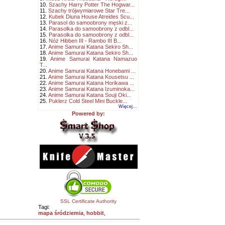
10.
Szachy Harry Potter The Hogwar...
11.
Szachy trójwymiarowe Star Tre...
12.
Kubek Diuna House Atreides Scu...
13.
Parasol do samoobrony męski z...
14.
Parasolka do samoobrony z odbl...
15.
Parasolka do samoobrony z odbl...
16.
Nóż Hibben III - Rambo III B...
17.
Anime Samurai Katana Sekiro Sh...
18.
Anime Samurai Katana Sekiro Sh...
19.
Anime Samurai Katana Namazuo
T...
20.
Anime Samurai Katana Honebami ...
21.
Anime Samurai Katana Kousetsu ...
22.
Anime Samurai Katana Horikawa ...
23.
Anime Samurai Katana Izuminoka...
24.
Anime Samurai Katana Souji Oki...
25.
Puklerz Cold Steel Mini Buckle...
Więcej...
Powered by:
SSL Certificate Authority
Tagi:
mapa śródziemia
,
hobbit
,