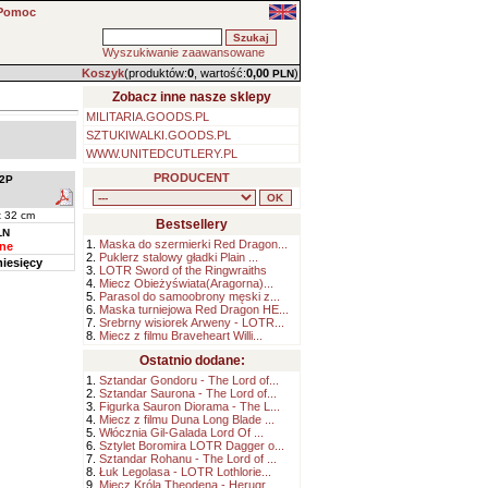
Pomoc
Wyszukiwanie zaawansowane
Koszyk
(produktów:
0
, wartość:
0,00
)
PLN
Zobacz inne nasze sklepy
MILITARIA.GOODS.PL
SZTUKIWALKI.GOODS.PL
WWW.UNITEDCUTLERY.PL
PRODUCENT
2P
x 32 cm
Bestsellery
LN
1.
Maska do szermierki Red Dragon...
ne
2.
Puklerz stalowy gładki Plain ...
iesięcy
3.
LOTR Sword of the Ringwraiths
4.
Miecz Obieżyświata(Aragorna)...
5.
Parasol do samoobrony męski z...
6.
Maska turniejowa Red Dragon HE...
7.
Srebrny wisiorek Arweny - LOTR...
8.
Miecz z filmu Braveheart Willi...
Ostatnio dodane:
1.
Sztandar Gondoru - The Lord of...
2.
Sztandar Saurona - The Lord of...
3.
Figurka Sauron Diorama - The L...
4.
Miecz z filmu Duna Long Blade ...
5.
Włócznia Gil-Galada Lord Of ...
6.
Sztylet Boromira LOTR Dagger o...
7.
Sztandar Rohanu - The Lord of ...
8.
Łuk Legolasa - LOTR Lothlorie...
9.
Miecz Króla Theodena - Herugr...