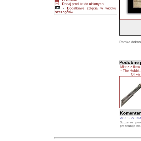
-
Dodaj produkt do ulbionych
-
Dodatkowe zdjęcia w widoku
szczegółów
Ramka dekorac
Podobne 
Miecz z filmu
- The Hobbit
Of Fili
Komentar
2013-12-27 18:3
Szczerze pow
prezentuje ma