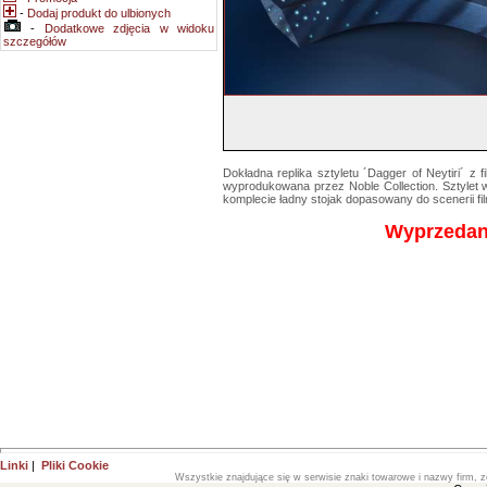
-
Dodaj produkt do ulbionych
-
Dodatkowe zdjęcia w widoku
szczegółów
Dokładna replika sztyletu ´Dagger of Neytiri´ z
wyprodukowana przez Noble Collection. Sztylet
komplecie ładny stojak dopasowany do scenerii fi
Wyprzeda
Linki
|
Pliki Cookie
Wszystkie znajdujące się w serwisie znaki towarowe i nazwy firm, z