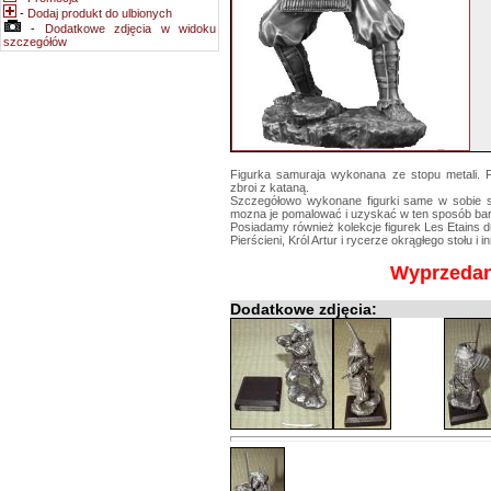
-
Dodaj produkt do ulbionych
-
Dodatkowe zdjęcia w widoku
szczegółów
Figurka samuraja wykonana ze stopu metali. 
zbroi z kataną.
Szczegółowo wykonane figurki same w sobie s
mozna je pomalować i uzyskać w ten sposób bardz
Posiadamy również kolekcje figurek Les Etains d
Pierścieni, Król Artur i rycerze okrągłego stołu i i
Wyprzeda
Dodatkowe zdjęcia: