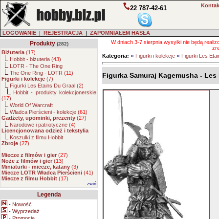
Kontak
22 787-42-61
LOGOWANIE
|
REJESTRACJA
|
ZAPOMNIAŁEM HASŁA
W dniach 3-7 sierpnia wysyłki nie będą real
Produkty
(282)
zr
Biżuteria
(
17
)
»
»
Kategoria:
Figurki i kolekcje
Figurki Les Eta
Hobbit - biżuteria (
43
)
LOTR - The One Ring
The One Ring - LOTR (
11
)
Figurka Samuraj Kagemusha - Les 
Figurki i kolekcje
(
7
)
Figurki Les Etains Du Graal (
2
)
Hobbit - produkty kolekcjonerskie
(
17
)
World Of Warcraft
Władca Pierścieni - kolekcje (
61
)
Gadżety, upominki, prezenty
(
27
)
Narodowe i patriotyczne (
4
)
Licencjonowana odzież i tekstylia
Koszulki z filmu Hobbit
Zbroje
(
27
)
Miecze z filmów i gier
(
27
)
Noże z filmów i gier
(
13
)
Miniaturki - miecze, katany
(
3
)
Miecze LOTR Władca Pierścieni
(
41
)
Miecze z filmu Hobbit
(
17
)
zwiń
Legenda
-
Nowość
-
Wyprzedaż
-
Promocja