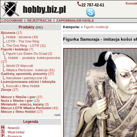
Kontak
22 787-42-61
LOGOWANIE
|
REJESTRACJA
|
ZAPOMNIAŁEM HASŁA
»
Produkty
Kategoria:
Figurki i kolekcje
(282)
Biżuteria
(
17
)
Hobbit - biżuteria (
43
)
Figurka Samuraja - imitacja kości s
LOTR - The One Ring
The One Ring - LOTR (
11
)
Figurki i kolekcje
(
7
)
Figurki Les Etains Du Graal (
2
)
Hobbit - produkty kolekcjonerskie
(
17
)
World Of Warcraft
Władca Pierścieni - kolekcje (
61
)
Gadżety, upominki, prezenty
(
27
)
Narodowe i patriotyczne (
4
)
Licencjonowana odzież i tekstylia
Koszulki z filmu Hobbit
Zbroje
(
27
)
Miecze z filmów i gier
(
27
)
Noże z filmów i gier
(
13
)
Miniaturki - miecze, katany
(
3
)
Miecze LOTR Władca Pierścieni
(
41
)
Miecze z filmu Hobbit
(
17
)
zwiń
Legenda
-
Nowość
-
Wyprzedaż
-
Promocja