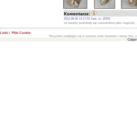
Komentarze:
2012-06-30 13:17:52 Zam. nr: 25252
ok bardzo podobały się zawodnikom jako nagrody 
Linki
|
Pliki Cookie
Wszystkie znajdujące się w serwisie znaki towarowe i nazwy firm, z
Copyr