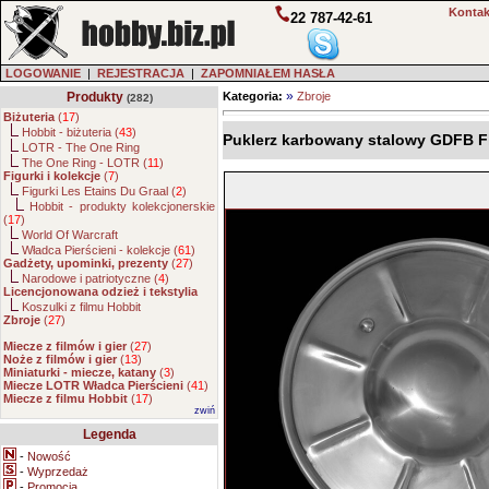
Kontak
22 787-42-61
LOGOWANIE
|
REJESTRACJA
|
ZAPOMNIAŁEM HASŁA
»
Produkty
Kategoria:
Zbroje
(282)
Biżuteria
(
17
)
Hobbit - biżuteria (
43
)
Puklerz karbowany stalowy GDFB F
LOTR - The One Ring
The One Ring - LOTR (
11
)
Figurki i kolekcje
(
7
)
Figurki Les Etains Du Graal (
2
)
Hobbit - produkty kolekcjonerskie
(
17
)
World Of Warcraft
Władca Pierścieni - kolekcje (
61
)
Gadżety, upominki, prezenty
(
27
)
Narodowe i patriotyczne (
4
)
Licencjonowana odzież i tekstylia
Koszulki z filmu Hobbit
Zbroje
(
27
)
Miecze z filmów i gier
(
27
)
Noże z filmów i gier
(
13
)
Miniaturki - miecze, katany
(
3
)
Miecze LOTR Władca Pierścieni
(
41
)
Miecze z filmu Hobbit
(
17
)
zwiń
Legenda
-
Nowość
-
Wyprzedaż
-
Promocja