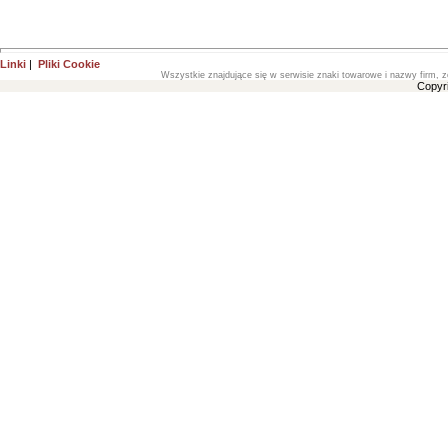
Linki
|
Pliki Cookie
Wszystkie znajdujące się w serwisie znaki towarowe i nazwy firm, z
Copyr