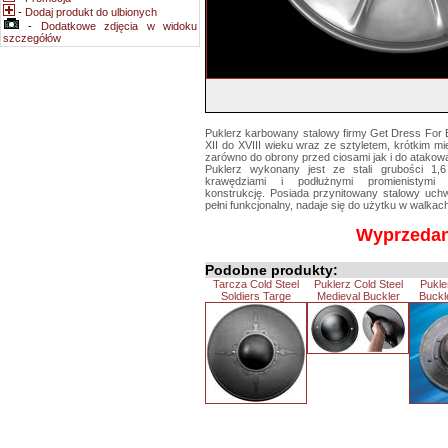
-
Dodaj produkt do ulbionych
-
Dodatkowe zdjęcia w widoku
szczegółów
Puklerz karbowany stalowy firmy Get Dress For B
XII do XVIII wieku wraz ze sztyletem, krótkim m
zarówno do obrony przed ciosami jak i do atakowa
Puklerz wykonany jest ze stali grubości 1,
krawędziami i podłużnymi promienistymi 
konstrukcję. Posiada przynitowany stalowy uch
pełni funkcjonalny, nadaje się do użytku w walkac
Wyprzeda
Podobne produkty:
Tarcza Cold Steel
Puklerz Cold Steel
Pukle
Soldiers Targe
Medieval Buckler
Buckle