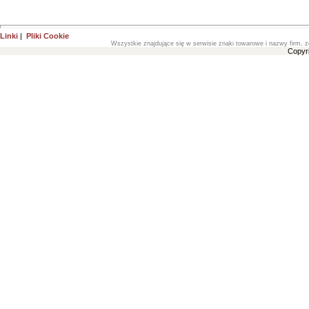
Linki
|
Pliki Cookie
Wszystkie znajdujące się w serwisie znaki towarowe i nazwy firm, z
Copyr