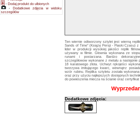
-
Dodaj produkt do ulbionych
-
Dodatkowe zdjęcia w widoku
szczegółów
Ten wiernie odtworzony sztylet jest wierną repli
Sands of Time” (Książę Persji - Piaski Czasu) z
lider w produkcji wysokiej jakości replik filmo
używany w filmie. Głownia wykonana ze stop
runami i postarzana. Bardzo dekoracyjne
szczegółowow wykonane z metalu a następnie po
18 karatowego złota. Uchwyt rękojeści wykon
tworzywa imitującego kwarc, wewnątrz posia
wzór rubinu. Replika sztyletu została wykonana
oraz przy użyciu najlepszych dostępnych techn
do powieszenia miecza na ścianie oraz certyfikat
Wyprzeda
Dodatkowe zdjęcia: