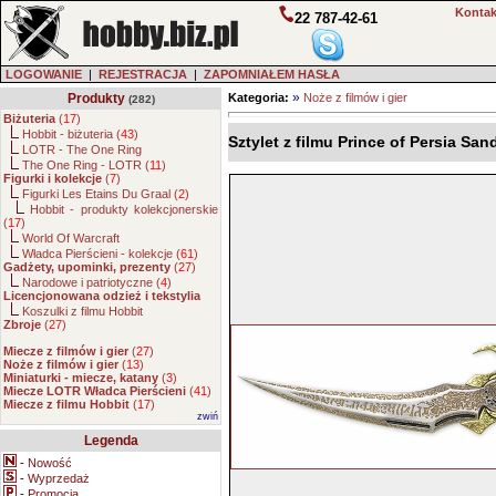
Kontak
22 787-42-61
LOGOWANIE
|
REJESTRACJA
|
ZAPOMNIAŁEM HASŁA
»
Produkty
Kategoria:
Noże z filmów i gier
(282)
Biżuteria
(
17
)
Hobbit - biżuteria (
43
)
Sztylet z filmu Prince of Persia Sa
LOTR - The One Ring
The One Ring - LOTR (
11
)
Figurki i kolekcje
(
7
)
Figurki Les Etains Du Graal (
2
)
Hobbit - produkty kolekcjonerskie
(
17
)
World Of Warcraft
Władca Pierścieni - kolekcje (
61
)
Gadżety, upominki, prezenty
(
27
)
Narodowe i patriotyczne (
4
)
Licencjonowana odzież i tekstylia
Koszulki z filmu Hobbit
Zbroje
(
27
)
Miecze z filmów i gier
(
27
)
Noże z filmów i gier
(
13
)
Miniaturki - miecze, katany
(
3
)
Miecze LOTR Władca Pierścieni
(
41
)
Miecze z filmu Hobbit
(
17
)
zwiń
Legenda
-
Nowość
-
Wyprzedaż
-
Promocja