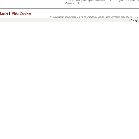
Polecam!!
Linki
|
Pliki Cookie
Wszystkie znajdujące się w serwisie znaki towarowe i nazwy firm, z
Copyr