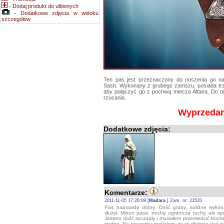
-
Dodaj produkt do ulbionych
-
Dodatkowe zdjęcia w widoku
szczegółów
Ten pas jest przeznaczony do noszenia go 
Sash. Wykonany z grubego zamszu, posiada trzy
aby połączyć go z pochwą miecza Altaira. Do n
rzucania.
Wyprzeda
Dodatkowe zdjęcia:
Komentarze:
2011-11-05 17:26:09 [
Madara
] Zam. nr: 21520
Pas naprawdę dobry. Dość gruby, solidne wyko
służył. Minus pasa: trochę ogranicza ruchy, ale sp
Jestem dość szczupły i musiałem przemieścić trochę
trudne. Na początku myślałem, że to głupota dać ty