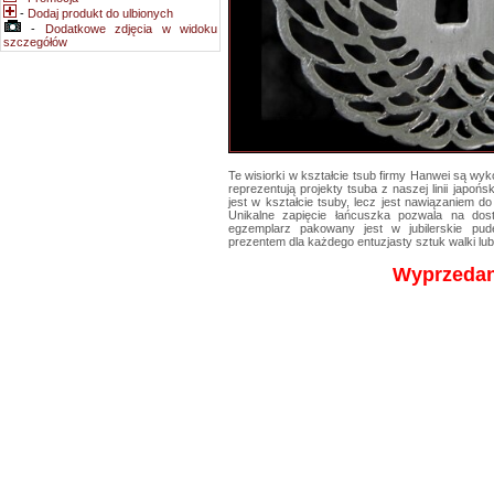
-
Dodaj produkt do ulbionych
-
Dodatkowe zdjęcia w widoku
szczegółów
Te wisiorki w kształcie tsub firmy Hanwei są wy
reprezentują projekty tsuba z naszej linii japoń
jest w kształcie tsuby, lecz jest nawiązaniem d
Unikalne zapięcie łańcuszka pozwala na dos
egzemplarz pakowany jest w jubilerskie pu
prezentem dla każdego entuzjasty sztuk walki lub
Wyprzeda