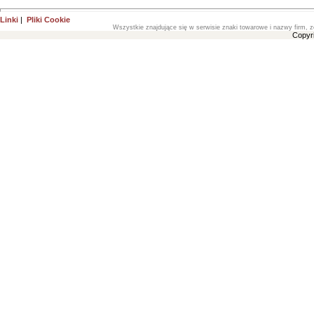
Linki
|
Pliki Cookie
Wszystkie znajdujące się w serwisie znaki towarowe i nazwy firm, z
Copyr