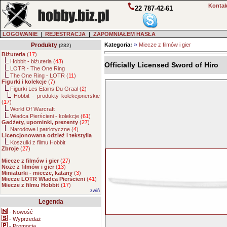
Kontak
22 787-42-61
LOGOWANIE
|
REJESTRACJA
|
ZAPOMNIAŁEM HASŁA
»
Produkty
Kategoria:
Miecze z filmów i gier
(282)
Biżuteria
(
17
)
Hobbit - biżuteria (
43
)
Officially Licensed Sword of Hiro
LOTR - The One Ring
The One Ring - LOTR (
11
)
Figurki i kolekcje
(
7
)
Figurki Les Etains Du Graal (
2
)
Hobbit - produkty kolekcjonerskie
(
17
)
World Of Warcraft
Władca Pierścieni - kolekcje (
61
)
Gadżety, upominki, prezenty
(
27
)
Narodowe i patriotyczne (
4
)
Licencjonowana odzież i tekstylia
Koszulki z filmu Hobbit
Zbroje
(
27
)
Miecze z filmów i gier
(
27
)
Noże z filmów i gier
(
13
)
Miniaturki - miecze, katany
(
3
)
Miecze LOTR Władca Pierścieni
(
41
)
Miecze z filmu Hobbit
(
17
)
zwiń
Legenda
-
Nowość
-
Wyprzedaż
-
Promocja