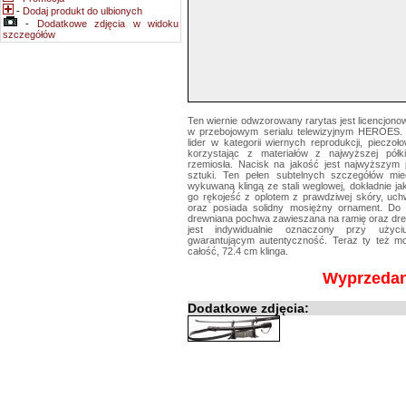
-
Dodaj produkt do ulbionych
-
Dodatkowe zdjęcia w widoku
szczegółów
Ten wiernie odwzorowany rarytas jest licencjon
w przebojowym serialu telewizyjnym HEROES. 
lider w kategorii wiernych reprodukcji, pieczoł
korzystając z materiałów z najwyższej półk
rzemiosła. Nacisk na jakość jest najwyższym 
sztuki. Ten pełen subtelnych szczegółów mi
wykuwaną klingą ze stali weglowej, dokładnie ja
go rękojeść z oplotem z prawdziwej skóry, uch
oraz posiada solidny mosiężny ornament. Do
drewniana pochwa zawieszana na ramię oraz dre
jest indywidualnie oznaczony przy użyc
gwarantującym autentyczność. Teraz ty też m
całość, 72.4 cm klinga.
Wyprzeda
Dodatkowe zdjęcia: