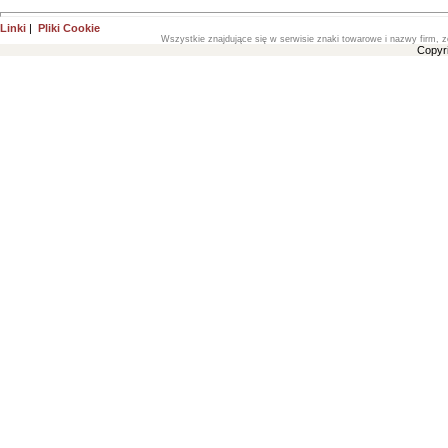
Linki
|
Pliki Cookie
Wszystkie znajdujące się w serwisie znaki towarowe i nazwy firm, z
Copyr