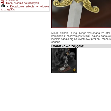
-
Dodaj produkt do ulbionych
-
Dodatkowe zdjęcia w widoku
szczegółów
Miecz chiński Quing. Klinga wykonana ze stal
komplecie z mieczem jest stojak, całość zapako
idealnie nadaje się na wyjątkowy prezent. Może sł
ozdoba.
Dodatkowe zdjęcia: