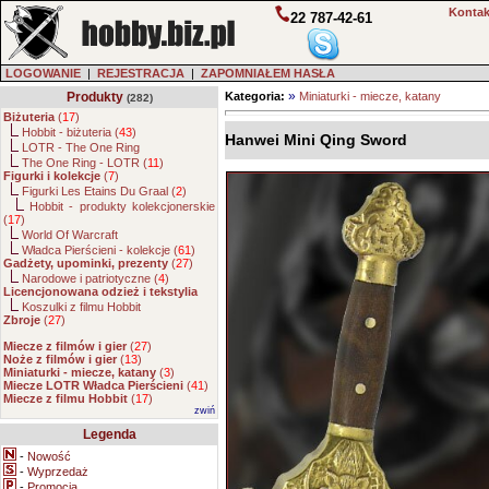
Kontak
22 787-42-61
LOGOWANIE
|
REJESTRACJA
|
ZAPOMNIAŁEM HASŁA
»
Produkty
Kategoria:
Miniaturki - miecze, katany
(282)
Biżuteria
(
17
)
Hobbit - biżuteria (
43
)
Hanwei Mini Qing Sword
LOTR - The One Ring
The One Ring - LOTR (
11
)
Figurki i kolekcje
(
7
)
Figurki Les Etains Du Graal (
2
)
Hobbit - produkty kolekcjonerskie
(
17
)
World Of Warcraft
Władca Pierścieni - kolekcje (
61
)
Gadżety, upominki, prezenty
(
27
)
Narodowe i patriotyczne (
4
)
Licencjonowana odzież i tekstylia
Koszulki z filmu Hobbit
Zbroje
(
27
)
Miecze z filmów i gier
(
27
)
Noże z filmów i gier
(
13
)
Miniaturki - miecze, katany
(
3
)
Miecze LOTR Władca Pierścieni
(
41
)
Miecze z filmu Hobbit
(
17
)
zwiń
Legenda
-
Nowość
-
Wyprzedaż
-
Promocja