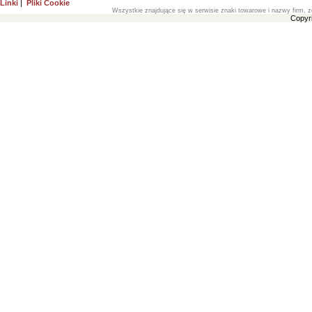
Linki
|
Pliki Cookie
Wszystkie znajdujące się w serwisie znaki towarowe i nazwy firm, z
Copyr