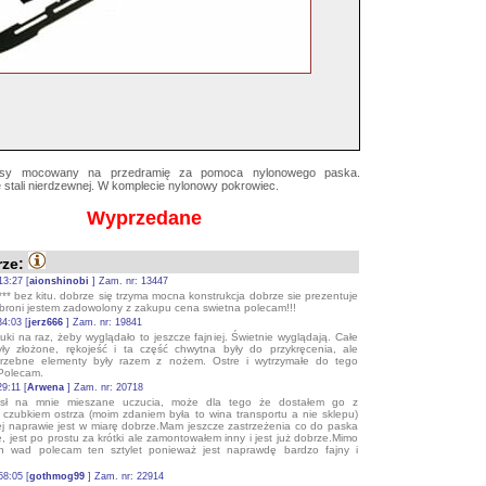
ntasy mocowany na przedramię za pomoca nylonowego paska.
stali nierdzewnej. W komplecie nylonowy pokrowiec.
Wyprzedane
ze:
13:27 [
aionshinobi
] Zam. nr: 13447
** bez kitu. dobrze się trzyma mocna konstrukcja dobrze sie prezentuje
broni jestem zadowolony z zakupu cena swietna polecam!!!
34:03 [
jerz666
] Zam. nr: 19841
uki na raz, żeby wyglądało to jeszcze fajniej. Świetnie wyglądają. Całe
yły złożone, rękojeść i ta część chwytna były do przykręcenia, ale
trzebne elementy były razem z nożem. Ostre i wytrzymałe do tego
 Polecam.
9:11 [
Arwena
] Zam. nr: 20718
iósł na mnie mieszane uczucia, może dla tego że dostałem go z
czubkiem ostrza (moim zdaniem była to wina transportu a nie sklepu)
ej naprawie jest w miarę dobrze.Mam jeszcze zastrzeżenia co do paska
, jest po prostu za krótki ale zamontowałem inny i jest już dobrze.Mimo
h wad polecam ten sztylet ponieważ jest naprawdę bardzo fajny i
58:05 [
gothmog99
] Zam. nr: 22914