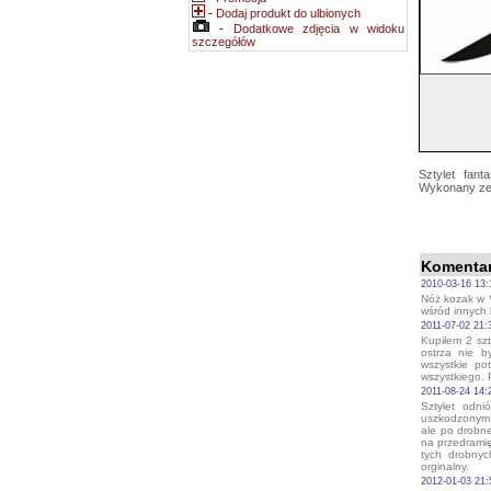
-
Dodaj produkt do ulbionych
-
Dodatkowe zdjęcia w widoku
szczegółów
Sztylet fa
Wykonany ze 
Komentar
2010-03-16 13:
Nóż kozak w *
wśród innych 
2011-07-02 21:
Kupiłem 2 szt
ostrza nie b
wszystkie po
wszystkiego.
2011-08-24 14:2
Sztylet odn
uszkodzonym 
ale po drobn
na przedramię
tych drobnyc
orginalny.
2012-01-03 21: