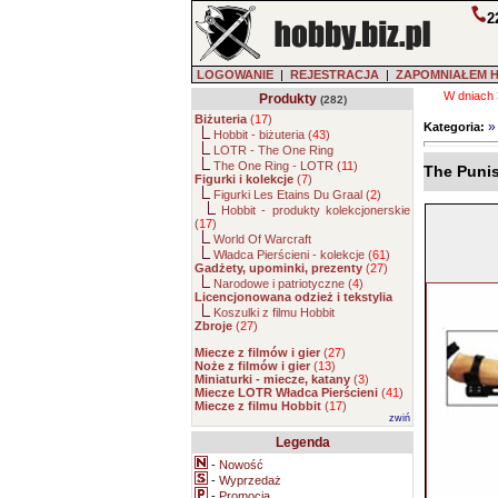
2
LOGOWANIE
|
REJESTRACJA
|
ZAPOMNIAŁEM 
W dniach 
Produkty
(282)
Biżuteria
(
17
)
Kategoria:
Hobbit - biżuteria (
43
)
LOTR - The One Ring
The One Ring - LOTR (
11
)
The Puni
Figurki i kolekcje
(
7
)
Figurki Les Etains Du Graal (
2
)
Hobbit - produkty kolekcjonerskie
(
17
)
World Of Warcraft
Władca Pierścieni - kolekcje (
61
)
Gadżety, upominki, prezenty
(
27
)
Narodowe i patriotyczne (
4
)
Licencjonowana odzież i tekstylia
Koszulki z filmu Hobbit
Zbroje
(
27
)
Miecze z filmów i gier
(
27
)
Noże z filmów i gier
(
13
)
Miniaturki - miecze, katany
(
3
)
Miecze LOTR Władca Pierścieni
(
41
)
Miecze z filmu Hobbit
(
17
)
zwiń
Legenda
-
Nowość
-
Wyprzedaż
-
Promocja