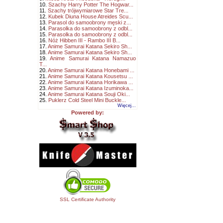
10.
Szachy Harry Potter The Hogwar...
11.
Szachy trójwymiarowe Star Tre...
12.
Kubek Diuna House Atreides Scu...
13.
Parasol do samoobrony męski z...
14.
Parasolka do samoobrony z odbl...
15.
Parasolka do samoobrony z odbl...
16.
Nóż Hibben III - Rambo III B...
17.
Anime Samurai Katana Sekiro Sh...
18.
Anime Samurai Katana Sekiro Sh...
19.
Anime Samurai Katana Namazuo
T...
20.
Anime Samurai Katana Honebami ...
21.
Anime Samurai Katana Kousetsu ...
22.
Anime Samurai Katana Horikawa ...
23.
Anime Samurai Katana Izuminoka...
24.
Anime Samurai Katana Souji Oki...
25.
Puklerz Cold Steel Mini Buckle...
Więcej...
Powered by:
SSL Certificate Authority