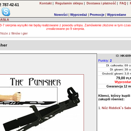
Kontakt
|
Regulamin sklepu
|
Dostawa i płatność
|
FAQ
|
2 787-42-61
Nowości
|
Wyprzedaż
|
Promocje
|
Wyprzedane
HASŁA
3-7 sierpnia wysyłki nie będą realizowane z powodu urlopu. Zamówienie złożone w tym czas
zrealizowane po 9 sierpnia.
»
Noże z filmów i gier
sher
ID:
HK-609
Punkty:
2
Dł. całkowita:
69 
Dł. głowni:
38 
Grubość głowni:
3,8
79,00
PL
Wyprzeda
Gwarancja 12 m
Klienci, którzy kupil
zakupili również:
1.
Nóż Riddick`s Sab