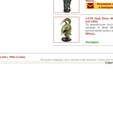
Więcej...
LOTR High Elven War
(UC1382)
Ta autentycznie szcz
użytego w filmie W
wzmocnionej żywicy po
Więcej...
Dostępny
Linki
|
Pliki Cookie
Wszystkie znajdujące się w serwisie znaki towarowe i nazwy firm, z
Copyr