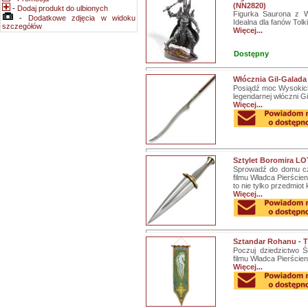
(NN2820)
-
Dodaj produkt do ulbionych
Figurka Saurona z Wł
-
Dodatkowe zdjęcia w widoku
Idealna dla fanów Tolk
szczegółów
Więcej...
Dostępny
Włócznia Gil-Galada
Posiądź moc Wysokich 
legendarnej włóczni Gi
Więcej...
Sztylet Boromira LO
Sprowadź do domu cząs
filmu Władca Pierście
to nie tylko przedmiot 
Więcej...
Sztandar Rohanu - T
Poczuj dziedzictwo Ś
filmu Władca Pierście
Więcej...