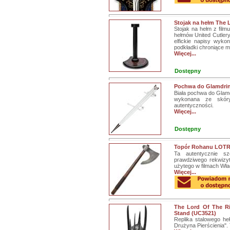
Stojak na hełm The 
Stojak na hełm z film
hełmów United Cutlery.
elfickie napisy wyk
podkładki chroniące 
Więcej...
Dostępny
Pochwa do Glamdrin
Biała pochwa do Glamd
wykonana ze skóry
autentyczności.
Więcej...
Dostępny
Topór Rohanu LOTR
Ta autentycznie sz
prawdziwego rekwizy
użytego w filmach Wł
Więcej...
The Lord Of The Ri
Stand (UC3521)
Replika stalowego he
Drużyna Pierścienia". 