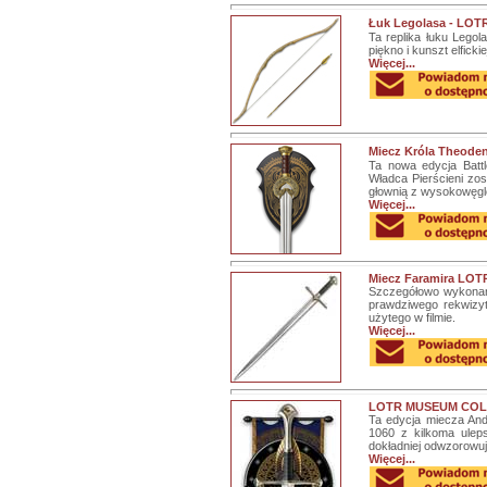
Łuk Legolasa - LOTR
Ta replika łuku Legol
piękno i kunszt elficki
Więcej...
Miecz Króla Theoden
Ta nowa edycja Batt
Władca Pierścieni zo
głownią z wysokowęglo
Więcej...
Miecz Faramira LOTR
Szczegółowo wykonana 
prawdziwego rekwizy
użytego w filmie.
Więcej...
LOTR MUSEUM COLL
Ta edycja miecza And
1060 z kilkoma ulep
dokładniej odwzorowują
Więcej...