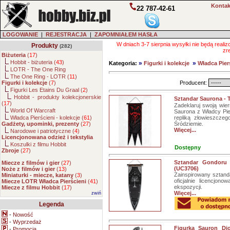
Kontak
22 787-42-61
LOGOWANIE
|
REJESTRACJA
|
ZAPOMNIAŁEM HASŁA
W dniach 3-7 sierpnia wysyłki nie będą real
Produkty
(282)
zr
Biżuteria
(
17
)
Hobbit - biżuteria (
43
)
»
»
Kategoria:
Figurki i kolekcje
Władca Pierś
LOTR - The One Ring
The One Ring - LOTR (
11
)
Figurki i kolekcje
(
7
)
Producent:
Figurki Les Etains Du Graal (
2
)
Hobbit - produkty kolekcjonerskie
Sztandar Saurona - 
(
17
)
Zadeklaruj swoją wie
World Of Warcraft
Saurona z Władcy Pie
Władca Pierścieni - kolekcje (
61
)
repliką złowieszcze
Gadżety, upominki, prezenty
(
27
)
Śródziemie.
Więcej...
Narodowe i patriotyczne (
4
)
Licencjonowana odzież i tekstylia
Koszulki z filmu Hobbit
Dostępny
Zbroje
(
27
)
Sztandar Gondoru
Miecze z filmów i gier
(
27
)
(UC3706)
Noże z filmów i gier
(
13
)
Zainspirowany sztanda
Miniaturki - miecze, katany
(
3
)
oficjalnie licencjo
Miecze LOTR Władca Pierścieni
(
41
)
ekspozycji.
Miecze z filmu Hobbit
(
17
)
Więcej...
zwiń
Legenda
-
Nowość
-
Wyprzedaż
Figurka Sauron Dio
-
Promocja